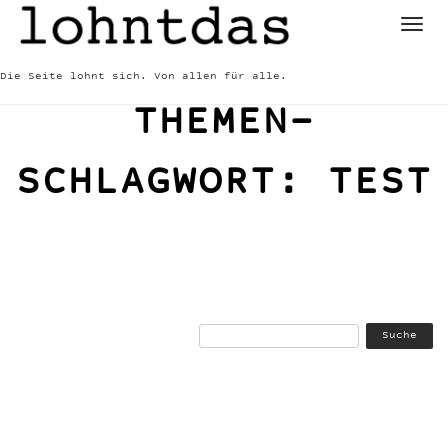
Skip
to
content
Die Seite lohnt sich. Von allen für alle.
THEMEN-
SCHLAGWORT:
TEST